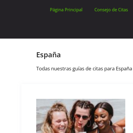
Saltar
Página Principal
Consejo de Citas
al
contenido
España
Todas nuestras guías de citas para España