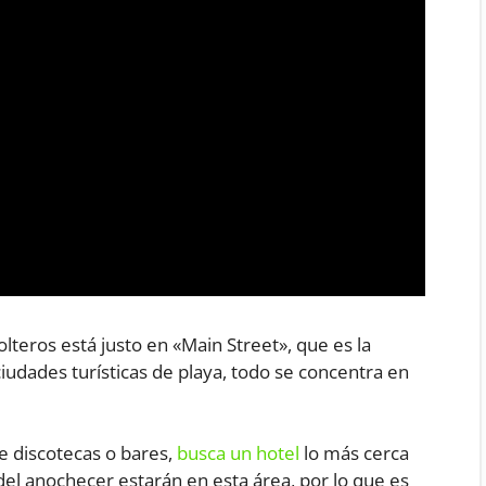
solteros está justo en «Main Street», que es la
iudades turísticas de playa, todo se concentra en
e discotecas o bares,
busca un hotel
lo más cerca
del anochecer estarán en esta área, por lo que es