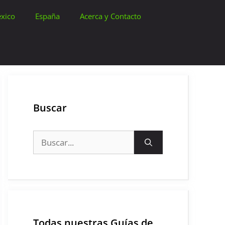
xico
España
Acerca y Contacto
Buscar
Buscar:
Todas nuestras Guías de