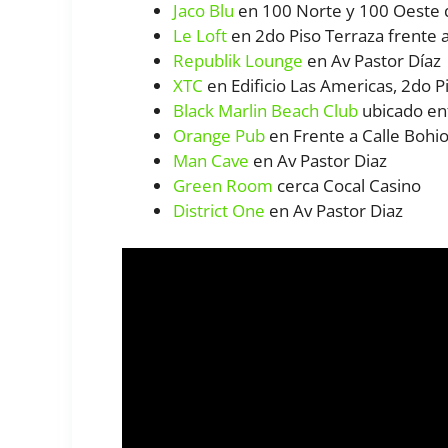
Jaco Blu
en 100 Norte y 100 Oeste 
Le Loft
en 2do Piso Terraza frente 
Republik Lounge
en Av Pastor Díaz
XTC
en Edificio Las Americas, 2do P
Black Marlin Beach Club
ubicado en
Orange Pub
en Frente a Calle Bohi
Man Cave
en Av Pastor Diaz
Green Room
cerca Cocal Casino
District One
en Av Pastor Diaz