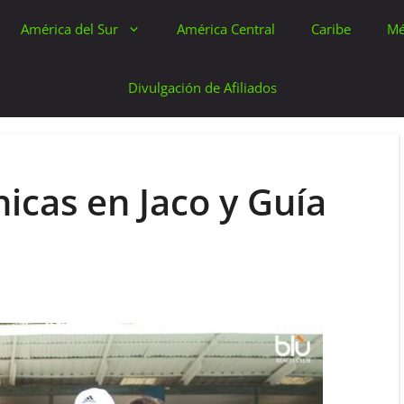
América del Sur
América Central
Caribe
Mé
Divulgación de Afiliados
cas en Jaco y Guía