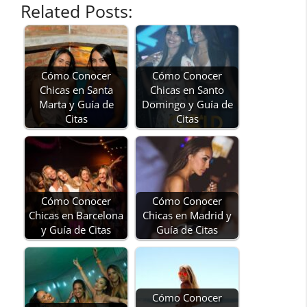
Related Posts:
Cómo Conocer
Cómo Conocer
Chicas en Santa
Chicas en Santo
Marta y Guía de
Domingo y Guía de
Citas
Citas
Cómo Conocer
Cómo Conocer
Chicas en Barcelona
Chicas en Madrid y
y Guía de Citas
Guía de Citas
Cómo Conocer