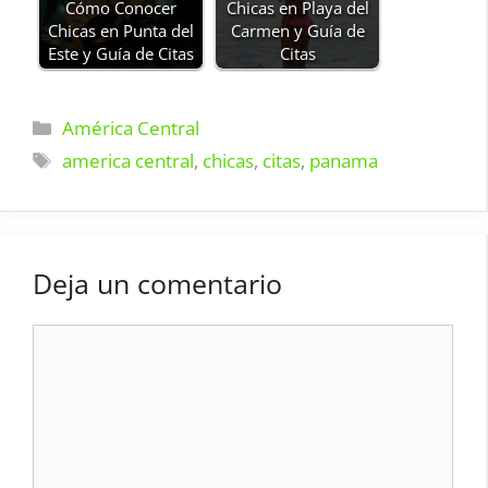
Cómo Conocer
Chicas en Playa del
Chicas en Punta del
Carmen y Guía de
Este y Guía de Citas
Citas
Categorías
América Central
Etiquetas
america central
,
chicas
,
citas
,
panama
Deja un comentario
Comentario