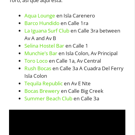
Toro, así que aquí está:
Aqua Lounge
en Isla Carenero
Barco Hundido
en Calle 1ra
La Iguana Surf Club
en Calle 3ra between
Av A and Av B
Selina Hostel Bar
en Calle 1
Munchie’s Bar
en Isla Colon, Av Principal
Toro Loco
en Calle 1a, Av Central
Rush Bocas
en Calle 3a A Cuadra Del Ferry
Isla Colon
Tequila Republic
en Av E Nte
Bocas Brewery
en Calle Big Creek
Summer Beach Club
en Calle 3a