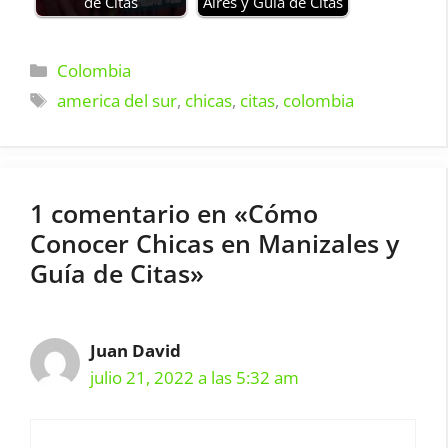
de Citas
Aires y Guía de Citas
Categorías
Colombia
Etiquetas
america del sur
,
chicas
,
citas
,
colombia
1 comentario en «Cómo
Conocer Chicas en Manizales y
Guía de Citas»
Juan David
julio 21, 2022 a las 5:32 am