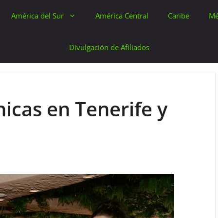
América del Sur
América Central
Caribe
Mé
Divulgación de Afiliados
cas en Tenerife y