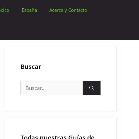
xico
España
Acerca y Contacto
Buscar
Buscar:
Todas nuestras Guías de