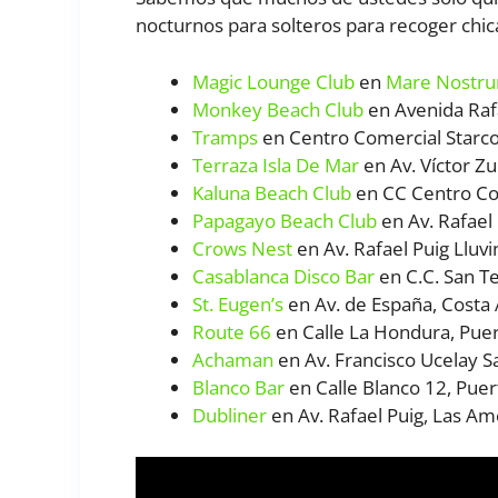
nocturnos para solteros para recoger chica
Magic Lounge Club
en
Mare Nostru
Monkey Beach Club
en Avenida Raf
Tramps
en Centro Comercial Starco
Terraza Isla De Mar
en Av. Víctor Zu
Kaluna Beach Club
en CC Centro Co
Papagayo Beach Club
en Av. Rafael 
Crows Nest
en Av. Rafael Puig Lluvi
Casablanca Disco Bar
en C.C. San T
St. Eugen’s
en Av. de España, Costa
Route 66
en Calle La Hondura, Puer
Achaman
en Av. Francisco Ucelay S
Blanco Bar
en Calle Blanco 12, Puer
Dubliner
en Av. Rafael Puig, Las Am