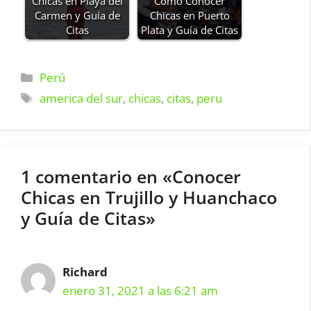
Chicas en Playa del
Cómo Conocer
Carmen y Guía de
Chicas en Puerto
Citas
Plata y Guía de Citas
Categorías
Perú
Etiquetas
america del sur
,
chicas
,
citas
,
peru
1 comentario en «Conocer
Chicas en Trujillo y Huanchaco
y Guía de Citas»
Richard
enero 31, 2021 a las 6:21 am