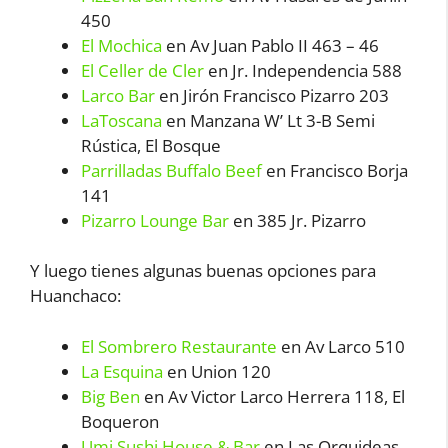
450
El Mochica
en Av Juan Pablo II 463 – 46
El Celler de Cler
en Jr. Independencia 588
Larco Bar
en Jirón Francisco Pizarro 203
LaToscana
en Manzana W’ Lt 3-B Semi
Rústica, El Bosque
Parrilladas Buffalo Beef
en Francisco Borja
141
Pizarro Lounge Bar
en 385 Jr. Pizarro
Y luego tienes algunas buenas opciones para
Huanchaco:
El Sombrero Restaurante
en Av Larco 510
La Esquina
en Union 120
Big Ben
en Av Victor Larco Herrera 118, El
Boqueron
Umi Sushi House & Bar
en Las Orquideas